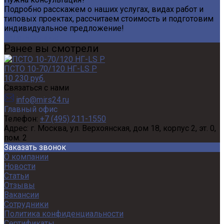
Подробно расскажем о наших услугах, видах работ и
типовых проектах, рассчитаем стоимость и подготовим
индивидуальное предложение!
Задать вопрос
Ранее вы смотрели
ПСТО 10-70/120 НГ-LS Р
10 230 руб.
Связаться с нами
info@mirs24.ru
Главный офис
Телефон:
+7 (495) 211-1550
Адрес:
г. Москва, ул. Верхоянская, дом 18, корпус 2, эт. 0,
пом. 2
Заказать звонок
О компании
Новости
Статьи
Отзывы
Вакансии
Сотрудники
Политика конфиденциальности
Сертификаты