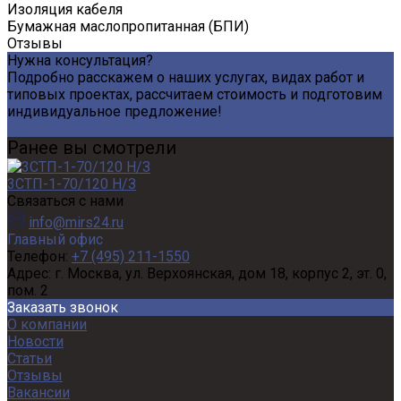
Изоляция кабеля
Бумажная маслопропитанная (БПИ)
Отзывы
Нужна консультация?
Подробно расскажем о наших услугах, видах работ и
типовых проектах, рассчитаем стоимость и подготовим
индивидуальное предложение!
Задать вопрос
Ранее вы смотрели
3СТП-1-70/120 Н/З
Связаться с нами
info@mirs24.ru
Главный офис
Телефон:
+7 (495) 211-1550
Адрес:
г. Москва, ул. Верхоянская, дом 18, корпус 2, эт. 0,
пом. 2
Заказать звонок
О компании
Новости
Статьи
Отзывы
Вакансии