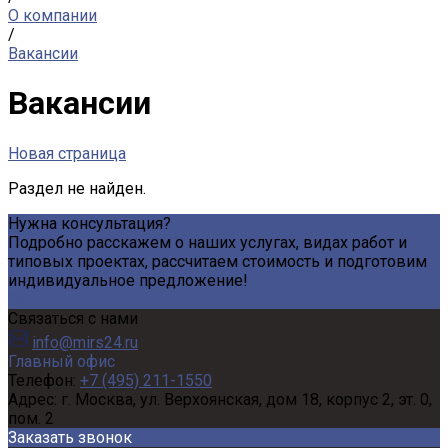
О компании
/
Вакансии
Вакансии
Новая страница
Раздел не найден.
Нужна консультация?
Подробно расскажем о наших услугах, видах работ и
типовых проектах, рассчитаем стоимость и подготовим
индивидуальное предложение!
Задать вопрос
Связаться с нами
info@mirs24.ru
Главный офис
Телефон:
+7 (495) 211-1550
Адрес:
г. Москва, ул. Верхоянская, дом 18, корпус 2, эт. 0,
пом. 2
Заказать звонок