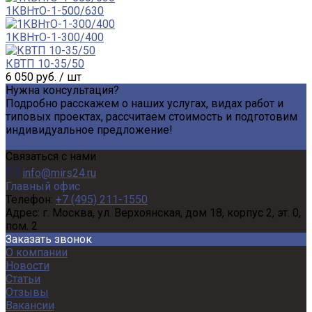
1КВНтО-1-500/630
1КВНтО-1-300/400
КВТП 10-35/50
6 050 руб. / шт
Нужна консультация?
Подробно расскажем о наших услугах, видах работ и
типовых проектах, рассчитаем стоимость и подготовим
индивидуальное предложение!
Задать вопрос
Связаться с нами
info@mirs24.ru
Главный офис
Телефон:
+7 (495) 211-1550
Адрес:
г. Москва, ул. Верхоянская, дом 18, корпус 2, эт. 0,
пом. 2
Заказать звонок
О компании
Новости
Статьи
Отзывы
Вакансии