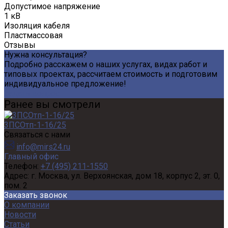
Допустимое напряжение
1 кВ
Изоляция кабеля
Пластмассовая
Отзывы
Нужна консультация?
Подробно расскажем о наших услугах, видах работ и
типовых проектах, рассчитаем стоимость и подготовим
индивидуальное предложение!
Задать вопрос
Ранее вы смотрели
3ПСОтп-1-16/25
Связаться с нами
info@mirs24.ru
Главный офис
Телефон:
+7 (495) 211-1550
Адрес:
г. Москва, ул. Верхоянская, дом 18, корпус 2, эт. 0,
пом. 2
Заказать звонок
О компании
Новости
Статьи