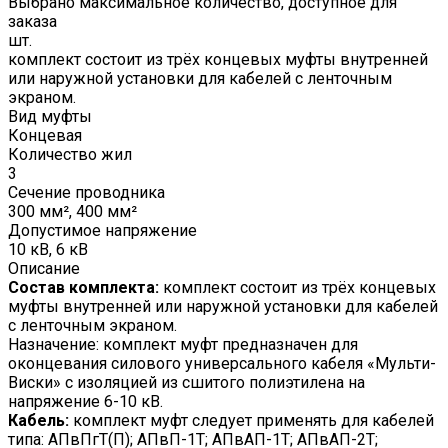
Выбрано максимальное количество, доступное для
заказа
шт.
комплект состоит из трёх концевых муфты внутренней
или наружной установки для кабелей с ленточным
экраном.
Вид муфты
Концевая
Количество жил
3
Сечение проводника
300 мм², 400 мм²
Допустимое напряжение
10 кВ, 6 кВ
Описание
Состав комплекта:
комплект состоит из трёх концевых
муфты внутренней или наружной установки для кабелей
с ленточным экраном.
Назначение: комплект муфт предназначен для
оконцевания силового универсального кабеля «Мульти-
Виски» с изоляцией из сшитого полиэтилена на
напряжение 6-10 кВ.
Кабель:
комплект муфт следует применять для кабелей
типа: АПвПгТ(П); АПвП-1Т; АПвАП-1Т; АПвАП-2Т;