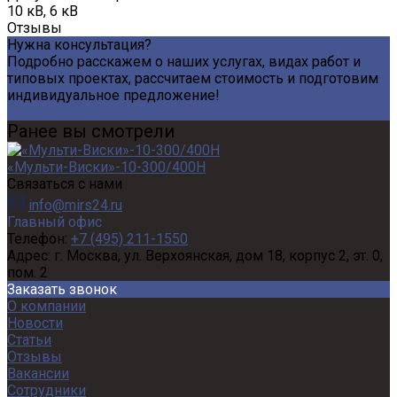
10 кВ, 6 кВ
Отзывы
Нужна консультация?
Подробно расскажем о наших услугах, видах работ и
типовых проектах, рассчитаем стоимость и подготовим
индивидуальное предложение!
Задать вопрос
Ранее вы смотрели
«Мульти-Виски»-10-300/400Н
Связаться с нами
info@mirs24.ru
Главный офис
Телефон:
+7 (495) 211-1550
Адрес:
г. Москва, ул. Верхоянская, дом 18, корпус 2, эт. 0,
пом. 2
Заказать звонок
О компании
Новости
Статьи
Отзывы
Вакансии
Сотрудники