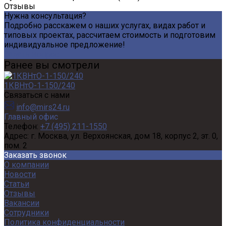
Отзывы
Нужна консультация?
Подробно расскажем о наших услугах, видах работ и
типовых проектах, рассчитаем стоимость и подготовим
индивидуальное предложение!
Задать вопрос
Ранее вы смотрели
1КВНтО-1-150/240
Связаться с нами
info@mirs24.ru
Главный офис
Телефон:
+7 (495) 211-1550
Адрес:
г. Москва, ул. Верхоянская, дом 18, корпус 2, эт. 0,
пом. 2
Заказать звонок
О компании
Новости
Статьи
Отзывы
Вакансии
Сотрудники
Политика конфиденциальности