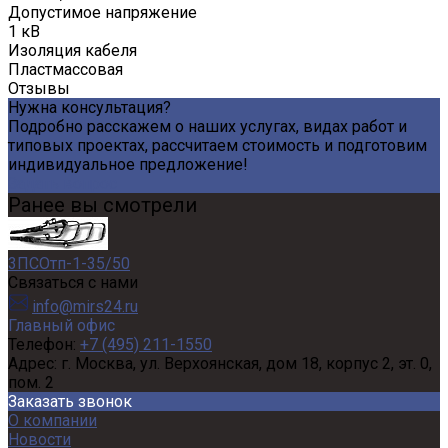
Допустимое напряжение
1 кВ
Изоляция кабеля
Пластмассовая
Отзывы
Нужна консультация?
Подробно расскажем о наших услугах, видах работ и
типовых проектах, рассчитаем стоимость и подготовим
индивидуальное предложение!
Задать вопрос
Ранее вы смотрели
3ПСОтп-1-35/50
Связаться с нами
info@mirs24.ru
Главный офис
Телефон:
+7 (495) 211-1550
Адрес:
г. Москва, ул. Верхоянская, дом 18, корпус 2, эт. 0,
пом. 2
Заказать звонок
О компании
Новости