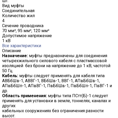
шт.
Вид муфты
Соединительная
Количество жил
4
Сечение проводника
70 мм², 95 мм², 120 мм²
Допустимое напряжение
1 кВ
Все характеристики
Описание
Назначение:
муфты предназначены для соединения
четырехжильного силового кабеля с пластмассовой
изоляцией без брони на напряжение до 1 кВ, частотой
50 Гц.
Кабель:
муфты следует применять для кабеля типа
АВБбШв-1, АВВГ-1, ВБбШв-1, ВВГ-1, АПвБбШв-1,
АПвБбШп-1, АПвВГ-1, ПвБбШв-1, ПвБбШп-1, ПвВГ-1 и
др.
Область применения:
муфты типа ПСтт(Б)-1 следует
применять для установки в земле, тоннелях, каналах и
других
кабельных сооружениях без ограничения разности
высот.