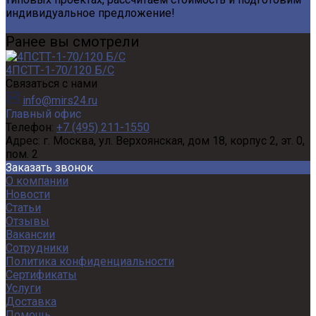
индивидуальное предложение!
Задать вопрос
Ранее вы смотрели
4ПСТТ-1-70/120 Б/С
Связаться с нами
info@mirs24.ru
Главный офис
Телефон:
+7 (495) 211-1550
Адрес:
г. Москва, ул. Верхоянская, дом 18, корпус 2, эт. 0,
пом. 2
Заказать звонок
О компании
Новости
Статьи
Отзывы
Вакансии
Сотрудники
Политика конфиденциальности
Сертификаты
Услуги
Доставка
Помощь