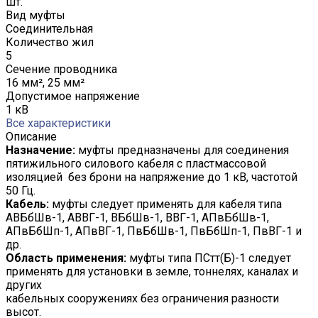
шт.
Вид муфты
Соединительная
Количество жил
5
Сечение проводника
16 мм², 25 мм²
Допустимое напряжение
1 кВ
Все характеристики
Описание
Назначение:
муфты предназначены для соединения
пятижильного силового кабеля с пластмассовой
изоляцией без брони на напряжение до 1 кВ, частотой
50 Гц.
Кабель:
муфты следует применять для кабеля типа
АВБбШв-1, АВВГ-1, ВБбШв-1, ВВГ-1, АПвБбШв-1,
АПвБбШп-1, АПвВГ-1, ПвБбШв-1, ПвБбШп-1, ПвВГ-1 и
др.
Область применения:
муфты типа ПСтт(Б)-1 следует
применять для установки в земле, тоннелях, каналах и
других
кабельных сооружениях без ограничения разности
высот.