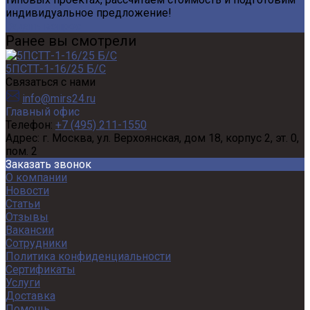
индивидуальное предложение!
Задать вопрос
Ранее вы смотрели
5ПСТТ-1-16/25 Б/С
Связаться с нами
info@mirs24.ru
Главный офис
Телефон:
+7 (495) 211-1550
Адрес:
г. Москва, ул. Верхоянская, дом 18, корпус 2, эт. 0,
пом. 2
Заказать звонок
О компании
Новости
Статьи
Отзывы
Вакансии
Сотрудники
Политика конфиденциальности
Сертификаты
Услуги
Доставка
Помощь