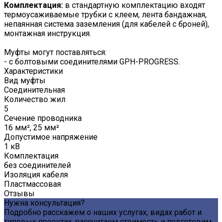
Комплектация:
в стандартную комплектацию входят
термоусаживаемые трубки с клеем, лента бандажная,
непаянная система заземления (для кабелей с броней),
монтажная инструкция.
Муфты могут поставляться:
- с болтовыми соединителями GPH-PROGRESS.
Характеристики
Вид муфты
Соединительная
Количество жил
5
Сечение проводника
16 мм², 25 мм²
Допустимое напряжение
1 кВ
Комплектация
без соединителей
Изоляция кабеля
Пластмассовая
Отзывы
Нужна консультация?
Подробно расскажем о наших услугах, видах работ и
типовых проектах, рассчитаем стоимость и подготовим