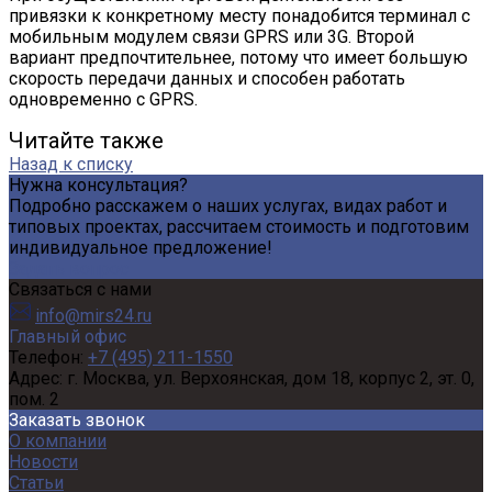
привязки к конкретному месту понадобится терминал с
мобильным модулем связи GPRS или 3G. Второй
вариант предпочтительнее, потому что имеет большую
скорость передачи данных и способен работать
одновременно с GPRS.
Читайте также
Назад к списку
Нужна консультация?
Подробно расскажем о наших услугах, видах работ и
типовых проектах, рассчитаем стоимость и подготовим
индивидуальное предложение!
Задать вопрос
Связаться с нами
info@mirs24.ru
Главный офис
Телефон:
+7 (495) 211-1550
Адрес:
г. Москва, ул. Верхоянская, дом 18, корпус 2, эт. 0,
пом. 2
Заказать звонок
О компании
Новости
Статьи