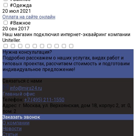
#Одежда
20 июл 2021
Оплата на сайте онлайн
#Важное
20 сен 2017
Наш магазин подключил интернет-эквайринг компании
Uniteller.
Нужна консультация?
Подробно расскажем о наших услугах, видах работ и
типовых проектах, рассчитаем стоимость и подготовим
индивидуальное предложение!
Задать вопрос
Связаться с нами
info@mirs24.ru
Главный офис
Телефон:
+7 (495) 211-1550
Адрес:
г. Москва, ул. Верхоянская, дом 18, корпус 2, эт. 0,
пом. 2
Заказать звонок
О компании
Новости
Статьи