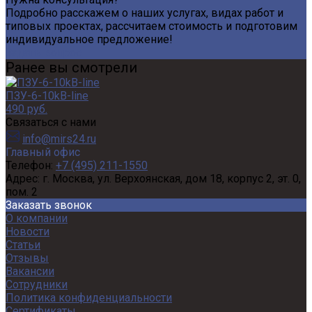
Подробно расскажем о наших услугах, видах работ и
типовых проектах, рассчитаем стоимость и подготовим
индивидуальное предложение!
Задать вопрос
Ранее вы смотрели
ПЗУ-6-10kB-line
490 руб.
Связаться с нами
info@mirs24.ru
Главный офис
Телефон:
+7 (495) 211-1550
Адрес:
г. Москва, ул. Верхоянская, дом 18, корпус 2, эт. 0,
пом. 2
Заказать звонок
О компании
Новости
Статьи
Отзывы
Вакансии
Сотрудники
Политика конфиденциальности
Сертификаты