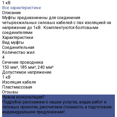
1 кВ
Все характеристики
Описание
Муфты предназначены для соединения
четырехжильных силовых кабелей с пвх изоляцией на
напряжение до 1кВ. Комплектуются болтовыми
соединителями
Характеристики
Вид муфты
Соединительная
Количество жил
4
Сечение проводника
150 мм², 185 мм², 240 мм²
Допустимое напряжение
1 кВ
Изоляция кабеля
Пластмассовая
Отзывы
Нужна консультация?
Подробно расскажем о наших услугах, видах работ и
типовых проектах, рассчитаем стоимость и подготовим
индивидуальное предложение!
Задать вопрос