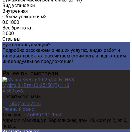
Вид установки
Внутренняя
Объем упаковки м3
0.01800
Вес брутто кг.
3.000
Отзывы
Нужна консультация?
Подробно расскажем о наших услугах, видах работ и
типовых проектах, рассчитаем стоимость и подготовим
индивидуальное предложение!
Задать вопрос
Ранее вы смотрели
Муфта 3КВтп-10-25/50(Б) НКЗ
4 560 руб.
Связаться с нами
info@mirs24.ru
Главный офис
Телефон:
+7 (495) 211-1550
Адрес:
г. Москва, ул. Верхоянская, дом 18, корпус 2, эт. 0,
пом. 2
Заказать звонок