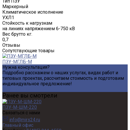
Тип ПЗУ
Маркерный
Климатическое исполнение
УХЛ1
Стойкость к нагрузкам
на линиях напряжением 6-750 кВ
Вес брутто кг.
0,7
Отзывы
Сопутствующие товары
ПЗУ-МГЛБ-М
Нужна консультация?
Подробно расскажем о наших услугах, видах работ и
типовых проектах, рассчитаем стоимость и подготовим
индивидуальное предложение!
Задать вопрос
Ранее вы смотрели
ПЗУ-М-ШМ-220
Связаться с нами
info@mirs24.ru
Главный офис