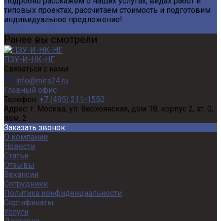
Подробно расскажем о наших услугах, видах работ и
типовых проектах, рассчитаем стоимость и подготовим
индивидуальное предложение!
Задать вопрос
Ранее вы смотрели
ПЗУ-И-НК-НГ
Связаться с нами
info@mirs24.ru
Главный офис
Телефон:
+7 (495) 211-1550
Адрес:
г. Москва, ул. Верхоянская, дом 18, корпус 2, эт. 0,
пом. 2
Заказать звонок
О компании
Новости
Статьи
Отзывы
Вакансии
Сотрудники
Политика конфиденциальности
Сертификаты
Услуги