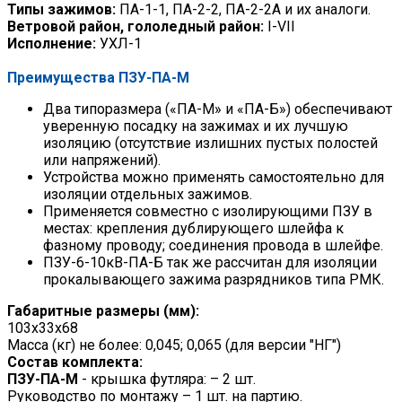
Типы зажимов:
ПА-1-1, ПА-2-2, ПА-2-2А и их аналоги.
Ветровой район, гололедный район:
I-VII
Исполнение:
УХЛ-1
Преимущества ПЗУ-ПА-М
Два типоразмера («ПА-М» и «ПА-Б») обеспечивают
уверенную посадку на зажимах и их лучшую
изоляцию (отсутствие излишних пустых полостей
или напряжений).
Устройства можно применять самостоятельно для
изоляции отдельных зажимов.
Применяется совместно с изолирующими ПЗУ в
местах: крепления дублирующего шлейфа к
фазному проводу; соединения провода в шлейфе.
ПЗУ-6-10кВ-ПА-Б так же рассчитан для изоляции
прокалывающего зажима разрядников типа РМК.
Габаритные размеры (мм):
103х33х68
Масса (кг) не более: 0,045; 0,065 (для версии "НГ")
Состав комплекта:
ПЗУ-ПА-М
- крышка футляра: – 2 шт.
Руководство по монтажу – 1 шт. на партию.