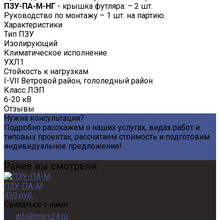
ПЗУ-ПА-М-НГ
- крышка футляра: – 2 шт.
Руководство по монтажу – 1 шт. на партию.
Характеристики
Тип ПЗУ
Изолирующий
Климатическое исполнение
УХЛ1
Стойкость к нагрузкам
I-VII Ветровой район, гололедный район
Класс ЛЭП
6-20 кВ
Отзывы
Нужна консультация?
Подробно расскажем о наших услугах, видах работ и
типовых проектах, рассчитаем стоимость и подготовим
индивидуальное предложение!
Задать вопрос
Ранее вы смотрели
ПЗУ-ПА-М
450 руб.
Связаться с нами
info@mirs24.ru