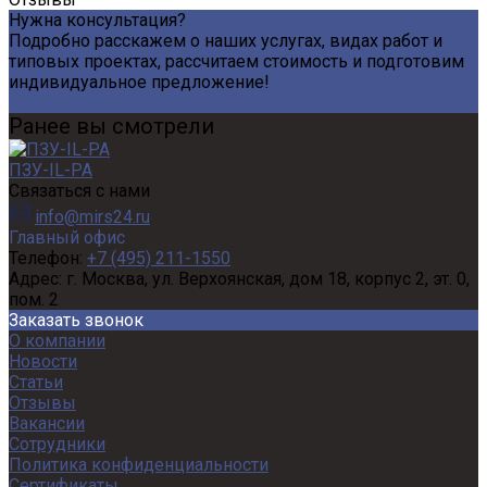
Нужна консультация?
Подробно расскажем о наших услугах, видах работ и
типовых проектах, рассчитаем стоимость и подготовим
индивидуальное предложение!
Задать вопрос
Ранее вы смотрели
ПЗУ-IL-PA
Связаться с нами
info@mirs24.ru
Главный офис
Телефон:
+7 (495) 211-1550
Адрес:
г. Москва, ул. Верхоянская, дом 18, корпус 2, эт. 0,
пом. 2
Заказать звонок
О компании
Новости
Статьи
Отзывы
Вакансии
Сотрудники
Политика конфиденциальности
Сертификаты