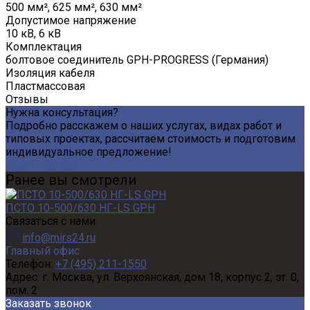
500 мм², 625 мм², 630 мм²
Допустимое напряжение
10 кВ, 6 кВ
Комплектация
болтовое соединитель GPH-PROGRESS (Германия)
Изоляция кабеля
Пластмассовая
Отзывы
Нужна консультация?
Подробно расскажем о наших услугах, видах работ и
типовых проектах, рассчитаем стоимость и подготовим
индивидуальное предложение!
Задать вопрос
Ранее вы смотрели
ПСТО 10-500/630 НГ-LS GPH
Связаться с нами
info@mirs24.ru
Главный офис
Телефон:
+7 (495) 211-1550
Адрес:
г. Москва, ул. Верхоянская, дом 18, корпус 2, эт. 0,
пом. 2
Заказать звонок