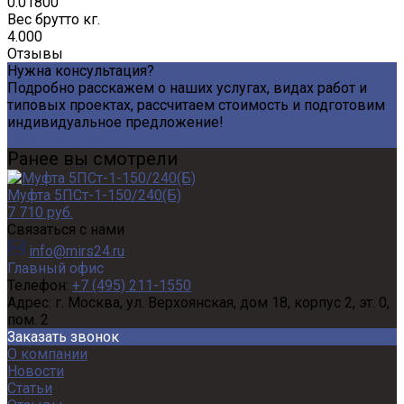
0.01800
Вес брутто кг.
4.000
Отзывы
Нужна консультация?
Подробно расскажем о наших услугах, видах работ и
типовых проектах, рассчитаем стоимость и подготовим
индивидуальное предложение!
Задать вопрос
Ранее вы смотрели
Муфта 5ПСт-1-150/240(Б)
7 710 руб.
Связаться с нами
info@mirs24.ru
Главный офис
Телефон:
+7 (495) 211-1550
Адрес:
г. Москва, ул. Верхоянская, дом 18, корпус 2, эт. 0,
пом. 2
Заказать звонок
О компании
Новости
Статьи