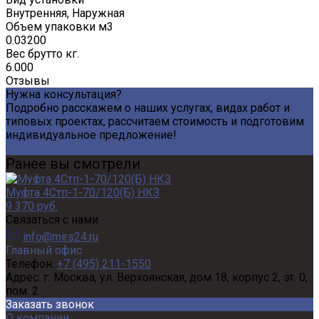
Внутренняя, Наружная
Объем упаковки м3
0.03200
Вес брутто кг.
6.000
Отзывы
Нужна консультация?
Подробно расскажем о наших услугах, видах работ и
типовых проектах, рассчитаем стоимость и подготовим
индивидуальное предложение!
Задать вопрос
Ранее вы смотрели
Муфта 4Стп-1-70/120(Б) НКЗ
9 370 руб.
Связаться с нами
info@mirs24.ru
Главный офис
Телефон:
+7 (495) 211-1550
Адрес:
г. Москва, ул. Верхоянская, дом 18, корпус 2, эт. 0,
пом. 2
Заказать звонок
О компании