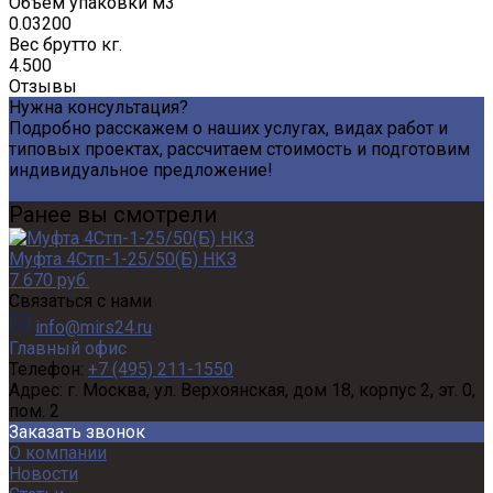
Объем упаковки м3
0.03200
Вес брутто кг.
4.500
Отзывы
Нужна консультация?
Подробно расскажем о наших услугах, видах работ и
типовых проектах, рассчитаем стоимость и подготовим
индивидуальное предложение!
Задать вопрос
Ранее вы смотрели
Муфта 4Стп-1-25/50(Б) НКЗ
7 670 руб.
Связаться с нами
info@mirs24.ru
Главный офис
Телефон:
+7 (495) 211-1550
Адрес:
г. Москва, ул. Верхоянская, дом 18, корпус 2, эт. 0,
пом. 2
Заказать звонок
О компании
Новости