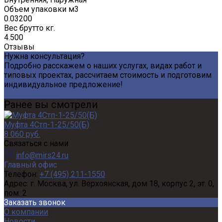
Объем упаковки м3
0.03200
Вес брутто кг.
4.500
Отзывы
Нужна консультация?
Подробно расскажем о наших услугах, видах работ и
типовых проектах, рассчитаем стоимость и подготовим
индивидуальное предложение!
Задать вопрос
Ранее вы смотрели
Муфта 4Стп-1-25/50(Б)
8 060 руб.
Связаться с нами
info@mirs24.ru
Главный офис
Телефон:
+7 (495) 211-1550
Адрес:
г. Москва, ул. Верхоянская, дом 18, корпус 2, эт. 0,
пом. 2
Заказать звонок
О компании
Новости