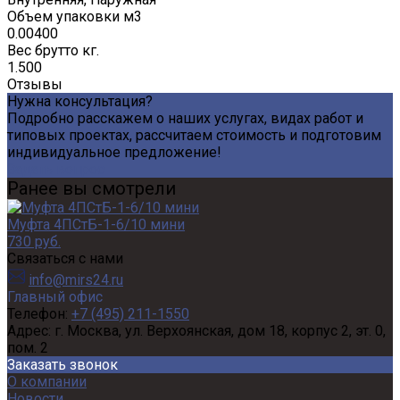
Объем упаковки м3
0.00400
Вес брутто кг.
1.500
Отзывы
Нужна консультация?
Подробно расскажем о наших услугах, видах работ и
типовых проектах, рассчитаем стоимость и подготовим
индивидуальное предложение!
Задать вопрос
Ранее вы смотрели
Муфта 4ПСтБ-1-6/10 мини
730 руб.
Связаться с нами
info@mirs24.ru
Главный офис
Телефон:
+7 (495) 211-1550
Адрес:
г. Москва, ул. Верхоянская, дом 18, корпус 2, эт. 0,
пом. 2
Заказать звонок
О компании
Новости