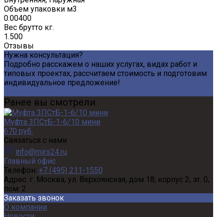
Объем упаковки м3
0.00400
Вес брутто кг.
1.500
Отзывы
Нужна консультация?
Подробно расскажем о наших услугах, видах работ и
типовых проектах, рассчитаем стоимость и подготовим
индивидуальное предложение!
Задать вопрос
Ранее вы смотрели
Муфта 3ПСтБ-1-6/10 мини
670 руб.
Связаться с нами
info@mirs24.ru
Главный офис
Телефон:
+7 (495) 211-1550
Адрес:
г. Москва, ул. Верхоянская, дом 18, корпус 2, эт. 0,
пом. 2
Заказать звонок
О компании
Новости