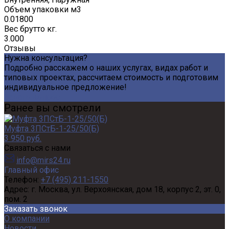
Объем упаковки м3
0.01800
Вес брутто кг.
3.000
Отзывы
Нужна консультация?
Подробно расскажем о наших услугах, видах работ и
типовых проектах, рассчитаем стоимость и подготовим
индивидуальное предложение!
Задать вопрос
Ранее вы смотрели
Муфта 3ПСтБ-1-25/50(Б)
3 950 руб.
Связаться с нами
info@mirs24.ru
Главный офис
Телефон:
+7 (495) 211-1550
Адрес:
г. Москва, ул. Верхоянская, дом 18, корпус 2, эт. 0,
пом. 2
Заказать звонок
О компании
Новости