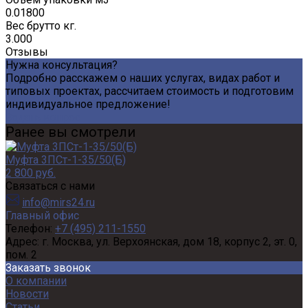
0.01800
Вес брутто кг.
3.000
Отзывы
Нужна консультация?
Подробно расскажем о наших услугах, видах работ и
типовых проектах, рассчитаем стоимость и подготовим
индивидуальное предложение!
Задать вопрос
Ранее вы смотрели
Муфта 3ПСт-1-35/50(Б)
2 800 руб.
Связаться с нами
info@mirs24.ru
Главный офис
Телефон:
+7 (495) 211-1550
Адрес:
г. Москва, ул. Верхоянская, дом 18, корпус 2, эт. 0,
пом. 2
Заказать звонок
О компании
Новости
Статьи