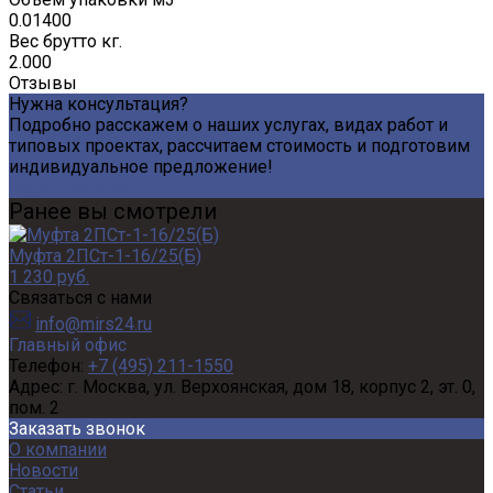
0.01400
Вес брутто кг.
2.000
Отзывы
Нужна консультация?
Подробно расскажем о наших услугах, видах работ и
типовых проектах, рассчитаем стоимость и подготовим
индивидуальное предложение!
Задать вопрос
Ранее вы смотрели
Муфта 2ПСт-1-16/25(Б)
1 230 руб.
Связаться с нами
info@mirs24.ru
Главный офис
Телефон:
+7 (495) 211-1550
Адрес:
г. Москва, ул. Верхоянская, дом 18, корпус 2, эт. 0,
пом. 2
Заказать звонок
О компании
Новости
Статьи