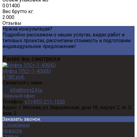
0.01400
Вес брутто кг.
2.000
Отзывы
Нужна консультация?
Подробно расскажем о наших услугах, видах работ и
типовых проектах, рассчитаем стоимость и подготовим
индивидуальное предложение!
Задать вопрос
Ранее вы смотрели
Муфта 1ПСт-1-400(Б)
4 180 руб.
Связаться с нами
info@mirs24.ru
Главный офис
Телефон:
+7 (495) 211-1550
Адрес:
г. Москва, ул. Верхоянская, дом 18, корпус 2, эт. 0,
пом. 2
Заказать звонок
О компании
Новости
Статьи