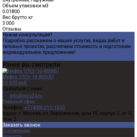
Объем упаковки м3
0.01800
Вес брутто кг.
3.000
Отзывы
Нужна консультация?
Подробно расскажем о наших услугах, видах работ и
типовых проектах, рассчитаем стоимость и подготовим
индивидуальное предложение!
Задать вопрос
Ранее вы смотрели
Муфта 1ПСт-10-800(Б)
13 970 руб.
Связаться с нами
info@mirs24.ru
Главный офис
Телефон:
+7 (495) 211-1550
Адрес:
г. Москва, ул. Верхоянская, дом 18, корпус 2, эт. 0,
пом. 2
Заказать звонок
О компании
Новости