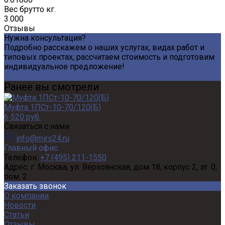
Вес брутто кг.
3.000
Отзывы
Нужна консультация?
Подробно расскажем о наших услугах, видах работ и
типовых проектах, рассчитаем стоимость и подготовим
индивидуальное предложение!
Задать вопрос
Ранее вы смотрели
Муфта 1ПСт-10-70/120(Б)
6 520 руб.
Связаться с нами
info@mirs24.ru
Главный офис
Телефон:
+7 (495) 211-1550
Адрес:
г. Москва, ул. Верхоянская, дом 18, корпус 2, эт. 0,
пом. 2
Заказать звонок
О компании
Новости
Статьи
Отзывы