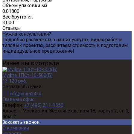
Объем упаковки м3
0.01800
Вес брутто кг.
3.000
Отзывы
Нужна консультация?
Подробно расскажем о наших услугах, видах работ и
типовых проектах, рассчитаем стоимость и подготовим
индивидуальное предложение!
Задать вопрос
Ранее вы смотрели
Муфта 1ПСт-10-500(Б)
13 120 руб.
Связаться с нами
info@mirs24.ru
Главный офис
Телефон:
+7 (495) 211-1550
Адрес:
г. Москва, ул. Верхоянская, дом 18, корпус 2, эт. 0,
пом. 2
Заказать звонок
О компании
Новости