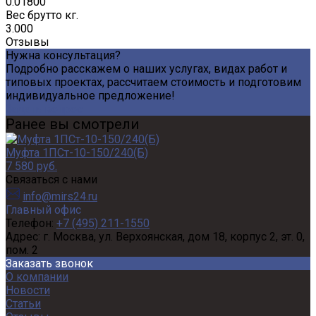
0.01800
Вес брутто кг.
3.000
Отзывы
Нужна консультация?
Подробно расскажем о наших услугах, видах работ и
типовых проектах, рассчитаем стоимость и подготовим
индивидуальное предложение!
Задать вопрос
Ранее вы смотрели
Муфта 1ПСт-10-150/240(Б)
7 580 руб.
Связаться с нами
info@mirs24.ru
Главный офис
Телефон:
+7 (495) 211-1550
Адрес:
г. Москва, ул. Верхоянская, дом 18, корпус 2, эт. 0,
пом. 2
Заказать звонок
О компании
Новости
Статьи