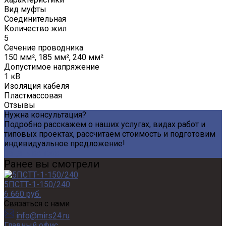
Вид муфты
Соединительная
Количество жил
5
Сечение проводника
150 мм², 185 мм², 240 мм²
Допустимое напряжение
1 кВ
Изоляция кабеля
Пластмассовая
Отзывы
Нужна консультация?
Подробно расскажем о наших услугах, видах работ и
типовых проектах, рассчитаем стоимость и подготовим
индивидуальное предложение!
Задать вопрос
Ранее вы смотрели
5ПСТТ-1-150/240
6 660 руб.
Связаться с нами
info@mirs24.ru
Главный офис