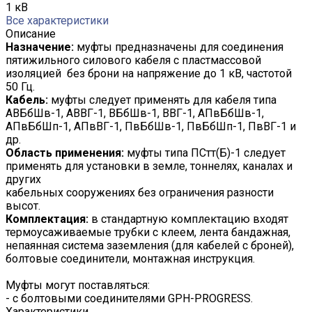
1 кВ
Все характеристики
Описание
Назначение:
муфты предназначены для соединения
пятижильного силового кабеля с пластмассовой
изоляцией без брони на напряжение до 1 кВ, частотой
50 Гц.
Кабель:
муфты следует применять для кабеля типа
АВБбШв-1, АВВГ-1, ВБбШв-1, ВВГ-1, АПвБбШв-1,
АПвБбШп-1, АПвВГ-1, ПвБбШв-1, ПвБбШп-1, ПвВГ-1 и
др.
Область применения:
муфты типа ПСтт(Б)-1 следует
применять для установки в земле, тоннелях, каналах и
других
кабельных сооружениях без ограничения разности
высот.
Комплектация:
в стандартную комплектацию входят
термоусаживаемые трубки с клеем, лента бандажная,
непаянная система заземления (для кабелей с броней),
болтовые соединители, монтажная инструкция.
Муфты могут поставляться:
- с болтовыми соединителями GPH-PROGRESS.
Характеристики