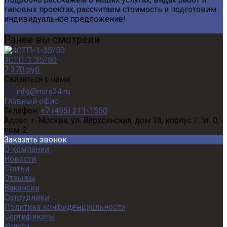
типовых проектах, рассчитаем стоимость и подготовим
индивидуальное предложение!
Задать вопрос
Ранее вы смотрели
4СТП-1-35/50
7 370 руб.
Связаться с нами
info@mirs24.ru
Главный офис
Телефон:
+7 (495) 211-1550
Адрес:
г. Москва, ул. Верхоянская, дом 18, корпус 2, эт. 0,
пом. 2
Заказать звонок
О компании
Новости
Статьи
Отзывы
Вакансии
Сотрудники
Политика конфиденциальности
Сертификаты
Услуги