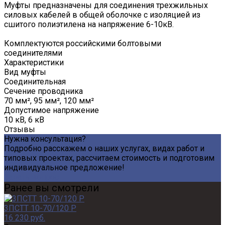
Муфты предназначены для соединения трехжильных
силовых кабелей в общей оболочке с изоляцией из
сшитого полиэтилена на напряжение 6-10кВ.
Комплектуются российскими болтовыми
соединителями
Характеристики
Вид муфты
Соединительная
Сечение проводника
70 мм², 95 мм², 120 мм²
Допустимое напряжение
10 кВ, 6 кВ
Отзывы
Нужна консультация?
Подробно расскажем о наших услугах, видах работ и
типовых проектах, рассчитаем стоимость и подготовим
индивидуальное предложение!
Задать вопрос
Ранее вы смотрели
3ПСТТ 10-70/120 Р
16 230 руб.