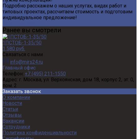
Подробно расскажем о наших услугах, видах работ и
типовых проектах, рассчитаем стоимость и подготовим
индивидуальное предложение!
Задать вопрос
Ранее вы смотрели
1ПСТОБ-1-35/50
1 580 руб.
Связаться с нами
info@mirs24.ru
Главный офис
Телефон:
+7 (495) 211-1550
Адрес:
г. Москва, ул. Верхоянская, дом 18, корпус 2, эт. 0,
пом. 2
Заказать звонок
О компании
Новости
Статьи
Отзывы
Вакансии
Сотрудники
Политика конфиденциальности
Сертификаты