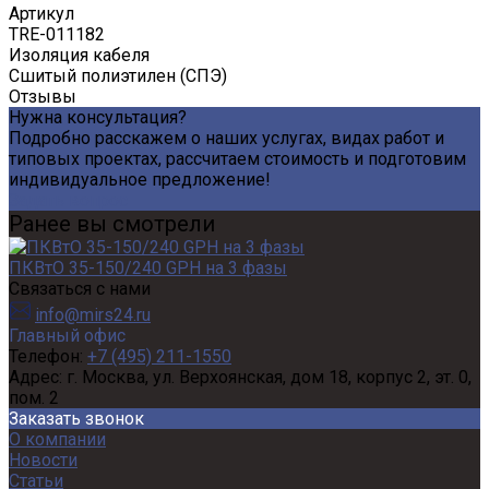
Артикул
TRE-011182
Изоляция кабеля
Сшитый полиэтилен (СПЭ)
Отзывы
Нужна консультация?
Подробно расскажем о наших услугах, видах работ и
типовых проектах, рассчитаем стоимость и подготовим
индивидуальное предложение!
Задать вопрос
Ранее вы смотрели
ПКВтО 35-150/240 GPH на 3 фазы
Связаться с нами
info@mirs24.ru
Главный офис
Телефон:
+7 (495) 211-1550
Адрес:
г. Москва, ул. Верхоянская, дом 18, корпус 2, эт. 0,
пом. 2
Заказать звонок
О компании
Новости
Статьи