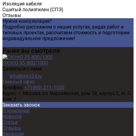
Изоляция кабеля
Сшитый полиэтилен (СПЭ)
Отзывы
Нужна консультация?
Подробно расскажем о наших услугах, видах работ и
типовых проектах, рассчитаем стоимость и подготовим
индивидуальное предложение!
Задать вопрос
Ранее вы смотрели
ПКНтО 35-800/1000
Связаться с нами
info@mirs24.ru
Главный офис
Телефон:
+7 (495) 211-1550
Адрес:
г. Москва, ул. Верхоянская, дом 18, корпус 2, эт. 0,
пом. 2
Заказать звонок
О компании
Новости
Статьи
Отзывы
Вакансии