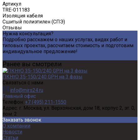
Артикул
TRE-011183
Изоляция кабеля
Сшитый полиэтилен (СПЭ)
Отзывы
Нужна консультация?
Подробно расскажем о наших услугах, видах работ и
типовых проектах, рассчитаем стоимость и подготовим
индивидуальное предложение!
Задать вопрос
Ранее вы смотрели
ПКНтО 35-150/240 GPH на 3 фазы
Связаться с нами
info@mirs24.ru
Главный офис
Телефон:
+7 (495) 211-1550
Адрес:
г. Москва, ул. Верхоянская, дом 18, корпус 2, эт. 0,
пом. 2
Заказать звонок
О компании
Новости
Статьи