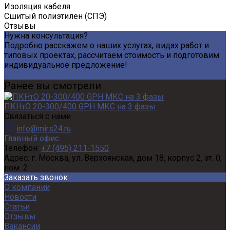
Изоляция кабеля
Сшитый полиэтилен (СПЭ)
Отзывы
Нужна консультация?
Подробно расскажем о наших услугах, видах работ и
типовых проектах, рассчитаем стоимость и подготовим
индивидуальное предложение!
Задать вопрос
Ранее вы смотрели
ПКНтО 20-300/400 GPH МКС на 3 фазы
Связаться с нами
info@mirs24.ru
Главный офис
Телефон:
+7 (495) 211-1550
Адрес:
г. Москва, ул. Верхоянская, дом 18, корпус 2, эт. 0,
пом. 2
Заказать звонок
О компании
Новости
Статьи
Отзывы
Вакансии