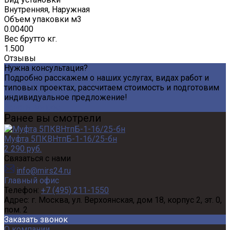
Внутренняя, Наружная
Объем упаковки м3
0.00400
Вес брутто кг.
1.500
Отзывы
Нужна консультация?
Подробно расскажем о наших услугах, видах работ и
типовых проектах, рассчитаем стоимость и подготовим
индивидуальное предложение!
Задать вопрос
Ранее вы смотрели
Муфта 5ПКВНтпБ-1-16/25-бн
2 290 руб.
Связаться с нами
info@mirs24.ru
Главный офис
Телефон:
+7 (495) 211-1550
Адрес:
г. Москва, ул. Верхоянская, дом 18, корпус 2, эт. 0,
пом. 2
Заказать звонок
О компании