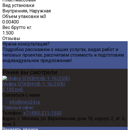
Вид установки
Внутренняя, Наружная
Объем упаковки м3
0.00400
Вес брутто кг.
1.500
Отзывы
Нужна консультация?
Подробно расскажем о наших услугах, видах работ и
типовых проектах, рассчитаем стоимость и подготовим
индивидуальное предложение!
Задать вопрос
Ранее вы смотрели
Муфта 5ПКВНтпБ-1-16/25(Б)
3 130 руб.
Связаться с нами
info@mirs24.ru
Главный офис
Телефон:
+7 (495) 211-1550
Адрес:
г. Москва, ул. Верхоянская, дом 18, корпус 2, эт. 0,
пом. 2
Заказать звонок