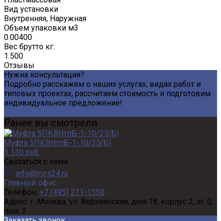
Вид установки
Внутренняя, Наружная
Объем упаковки м3
0.00400
Вес брутто кг.
1.500
Отзывы
Нужна консультация?
Подробно расскажем о наших услугах, видах работ и
типовых проектах, рассчитаем стоимость и подготовим
индивидуальное предложение!
Задать вопрос
Ранее вы смотрели
Муфта 5ПКВНтпБ-1-10/25(Б)
3 130 руб.
Связаться с нами
info@mirs24.ru
Главный офис
Телефон:
+7 (495) 211-1550
Адрес:
г. Москва, ул. Верхоянская, дом 18, корпус 2, эт. 0,
пом. 2
Заказать звонок