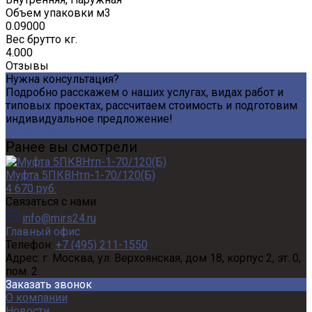
Объем упаковки м3
0.09000
Вес брутто кг.
4.000
Отзывы
Нужна консультация?
Подробно расскажем о наших услугах, видах работ и
типовых проектах, рассчитаем стоимость и подготовим
индивидуальное предложение!
Задать вопрос
Ранее вы смотрели
Муфта 5ПКВНтп-1-70/120(Б)
4 670 руб.
Связаться с нами
info@mirs24.ru
Главный офис
Телефон:
+7 (495) 211-1550
Адрес:
г. Москва, ул. Верхоянская, дом 18, корпус 2, эт. 0,
пом. 2
Заказать звонок
О компании
Новости