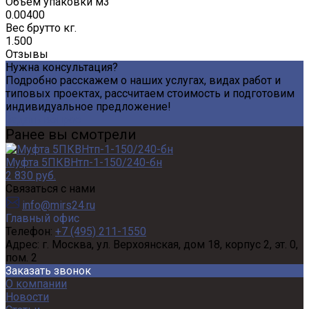
Объем упаковки м3
0.00400
Вес брутто кг.
1.500
Отзывы
Нужна консультация?
Подробно расскажем о наших услугах, видах работ и
типовых проектах, рассчитаем стоимость и подготовим
индивидуальное предложение!
Задать вопрос
Ранее вы смотрели
Муфта 5ПКВНтп-1-150/240-бн
2 830 руб.
Связаться с нами
info@mirs24.ru
Главный офис
Телефон:
+7 (495) 211-1550
Адрес:
г. Москва, ул. Верхоянская, дом 18, корпус 2, эт. 0,
пом. 2
Заказать звонок
О компании
Новости