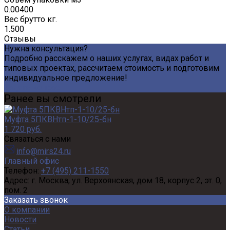
0.00400
Вес брутто кг.
1.500
Отзывы
Нужна консультация?
Подробно расскажем о наших услугах, видах работ и
типовых проектах, рассчитаем стоимость и подготовим
индивидуальное предложение!
Задать вопрос
Ранее вы смотрели
Муфта 5ПКВНтп-1-10/25-бн
1 720 руб.
Связаться с нами
info@mirs24.ru
Главный офис
Телефон:
+7 (495) 211-1550
Адрес:
г. Москва, ул. Верхоянская, дом 18, корпус 2, эт. 0,
пом. 2
Заказать звонок
О компании
Новости
Статьи