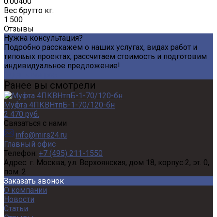
0.00400
Вес брутто кг.
1.500
Отзывы
Нужна консультация?
Подробно расскажем о наших услугах, видах работ и
типовых проектах, рассчитаем стоимость и подготовим
индивидуальное предложение!
Задать вопрос
Ранее вы смотрели
Муфта 4ПКВНтпБ-1-70/120-бн
2 470 руб.
Связаться с нами
info@mirs24.ru
Главный офис
Телефон:
+7 (495) 211-1550
Адрес:
г. Москва, ул. Верхоянская, дом 18, корпус 2, эт. 0,
пом. 2
Заказать звонок
О компании
Новости
Статьи