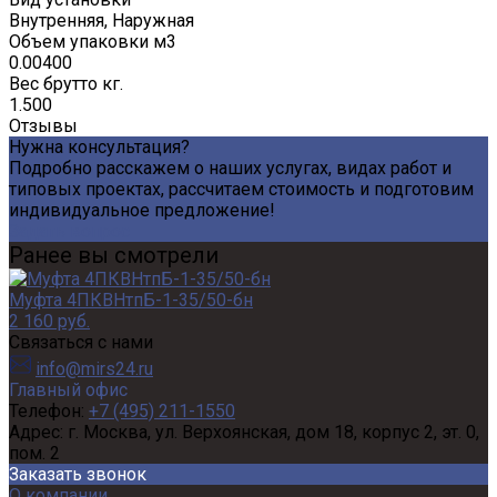
Внутренняя, Наружная
Объем упаковки м3
0.00400
Вес брутто кг.
1.500
Отзывы
Нужна консультация?
Подробно расскажем о наших услугах, видах работ и
типовых проектах, рассчитаем стоимость и подготовим
индивидуальное предложение!
Задать вопрос
Ранее вы смотрели
Муфта 4ПКВНтпБ-1-35/50-бн
2 160 руб.
Связаться с нами
info@mirs24.ru
Главный офис
Телефон:
+7 (495) 211-1550
Адрес:
г. Москва, ул. Верхоянская, дом 18, корпус 2, эт. 0,
пом. 2
Заказать звонок
О компании